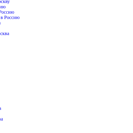
оскву
сию
 Россию
 в Россию
а
сква
а
ва