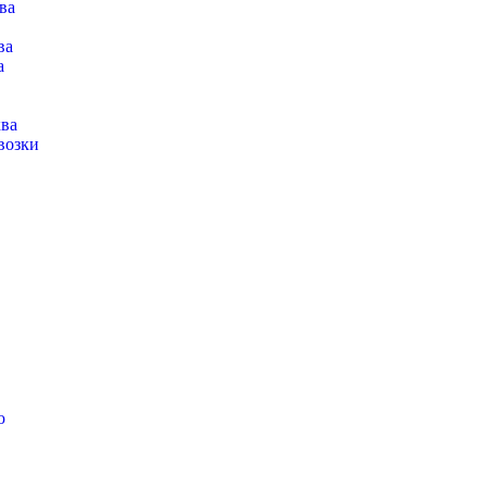
ва
ва
а
ва
возки
ю