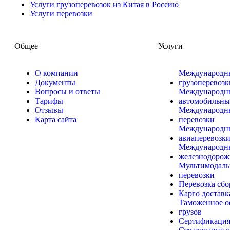
Услуги грузоперевозок из Китая в Россию
Услуги перевозки
Общее
Услуги
О компании
Международн
Документы
грузоперевозк
Вопросы и ответы
Международн
Тарифы
автомобильны
Отзывы
Международн
Карта сайта
перевозки
Международны
авиаперевозк
Международн
железнодорож
Мультимодаль
перевозки
Перевозка сбо
Карго доставк
Таможенное о
грузов
Сертификация