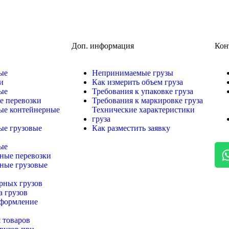
Доп. информация
Кон
ые
Непринимаемые грузы
и
Как измерить объем груза
ые
Требования к упаковке груза
е перевозки
Требования к маркировке груза
ые контейнерные
Технические характеристики
груза
е грузовые
Как разместить заявку
и
ые
ные перевозки
ные грузовые
рных грузов
а грузов
формление
 товаров