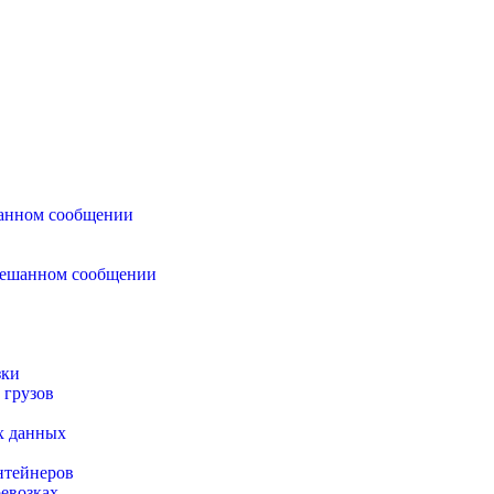
шанном сообщении
смешанном сообщении
зки
 грузов
х данных
нтейнеров
евозках