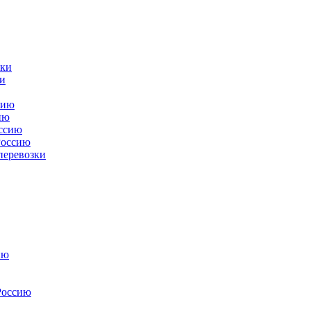
зки
и
сию
ию
оссию
Россию
перевозки
ию
Россию