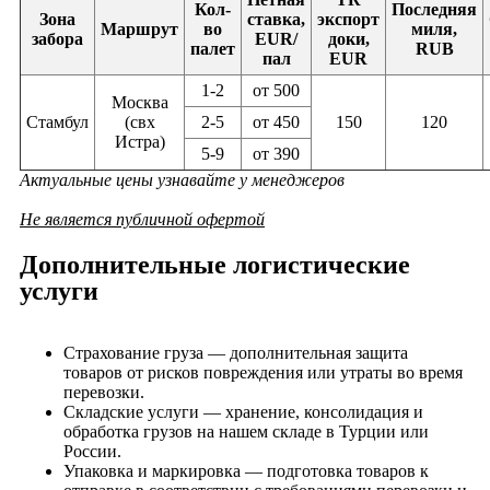
Кол-
Последняя
Зона
ставка,
экспорт
Маршрут
во
миля,
забора
EUR/
доки,
палет
RUB
пал
EUR
1-2
от 500
Москва
Стамбул
(свх
2-5
от 450
150
120
Истра)
5-9
от 390
Актуальные цены узнавайте у менеджеров
Не является публичной офертой
Дополнительные логистические
услуги
Страхование груза — дополнительная защита
товаров от рисков повреждения или утраты во время
перевозки.
Складские услуги — хранение, консолидация и
обработка грузов на нашем складе в Турции или
России.
Упаковка и маркировка — подготовка товаров к