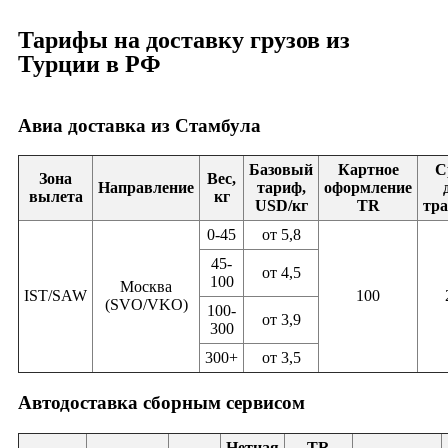
Тарифы на доставку грузов из
Турции в РФ
Авиа доставка из Стамбула
Базовый
Картное
С
Зона
Вес,
Направление
тариф,
оформление
вылета
кг
USD/кг
TR
тра
0-45
от 5,8
45-
от 4,5
100
Москва
IST/SAW
100
(SVO/VKO)
100-
от 3,9
300
300+
от 3,5
Автодоставка сборным сервисом
Нетная
TR